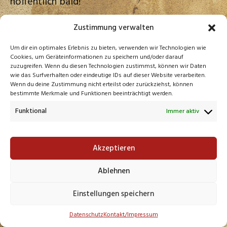
hoffentlich bald!
Zustimmung verwalten
Um dir ein optimales Erlebnis zu bieten, verwenden wir Technologien wie
Cookies, um Geräteinformationen zu speichern und/oder darauf
zuzugreifen. Wenn du diesen Technologien zustimmst, können wir Daten
Beitrags-
ZURÜCK
NÄCHSTER
wie das Surfverhalten oder eindeutige IDs auf dieser Website verarbeiten.
Wenn du deine Zustimmung nicht erteilst oder zurückziehst, können
Navigation
bestimmte Merkmale und Funktionen beeinträchtigt werden.
Funktional
Immer aktiv
Akzeptieren
Ablehnen
Einstellungen speichern
Theme: Harmonic von
WordPress.com
.
Datenschutz
Kontakt/Impressum