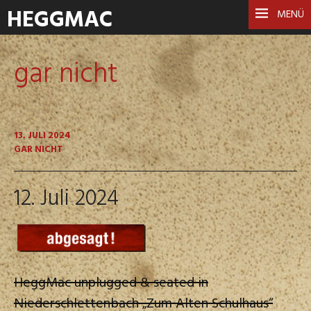
HEGGMAC
MENÜ
gar nicht
13. JULI 2024
GAR NICHT
12. Juli 2024
HeggMac unplugged & seated in
Niederschlettenbach „Zum Alten Schulhaus“