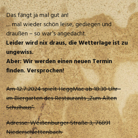
Das fängt ja mal gut an!
… mal wieder schön leise, gediegen und
draußen – so war’s angedacht.
Leider wird nix draus, die Wetterlage ist zu
ungewiss.
Aber: Wir werden einen neuen Termin
finden. Versprochen!
Am 12.7.2024 spielt HeggMac ab 18:30 Uhr
im Biergarten des Restaurants „Zum Alten
Schulhaus“.
Adresse: Weißenburger Straße 3, 76891
Niederschlettenbach