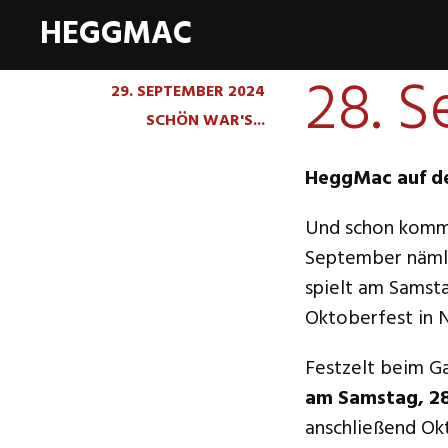
HEGGMAC
28. 
29. SEPTEMBER 2024
SCHÖN WAR'S...
HeggMac auf de
Und schon komme
September nämli
spielt am Samst
Oktoberfest in 
Festzelt beim G
am Samstag, 28
anschließend Ok