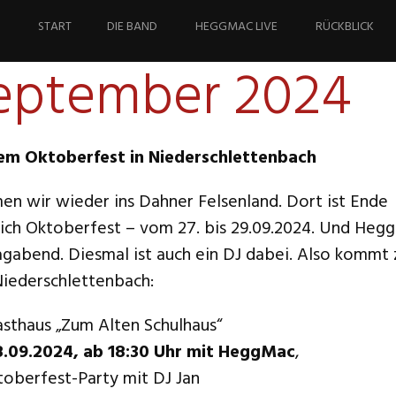
Springe
zum
START
DIE BAND
HEGGMAC LIVE
RÜCKBLICK
Inhalt
September 2024
m Oktoberfest in Niederschlettenbach
n wir wieder ins Dahner Felsenland. Dort ist Ende
ch Oktoberfest – vom 27. bis 29.09.2024. Und Heg
agabend. Diesmal ist auch ein DJ dabei. Also kommt
Niederschlettenbach:
asthaus „Zum Alten Schulhaus“
.09.2024, ab 18:30 Uhr mit HeggMac
,
toberfest-Party mit DJ Jan