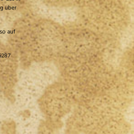
ag über
so auf
76287