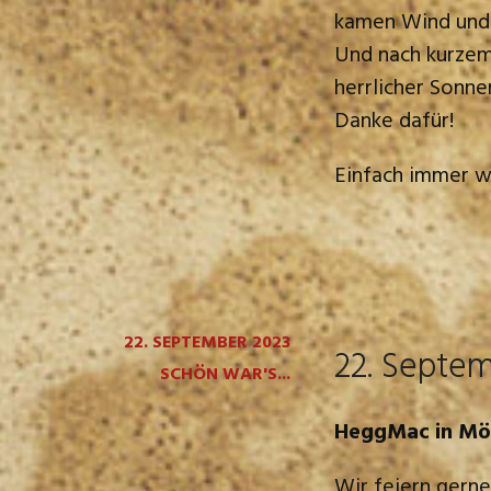
kamen Wind und R
Und nach kurzem
herrlicher Sonn
Danke dafür!
Einfach immer wi
22. SEPTEMBER 2023
22. Septe
SCHÖN WAR'S...
HeggMac in Mör
Wir feiern gern