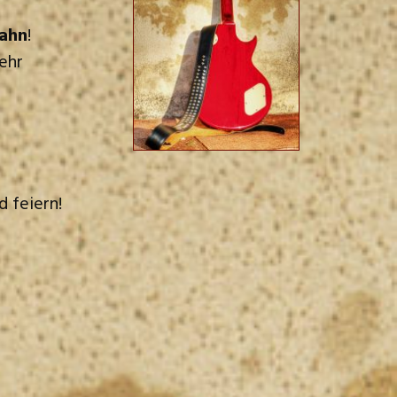
Dahn
!
ehr
 feiern!