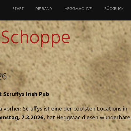
Springe
zum
START
DIE BAND
HEGGMAC LIVE
RÜCKBLICK
Inhalt
r Schoppe
26
 Scruffys Irish Pub
 vorher: Scruffys ist eine der coolsten Locations in
mstag, 7.3.2026,
hat HeggMac diesen wunderbaren