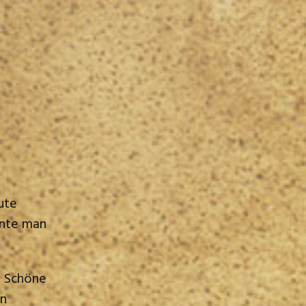
ute
nnte man
: Schöne
nn