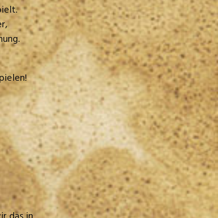
elt.
r,
mung.
pielen!
r das in