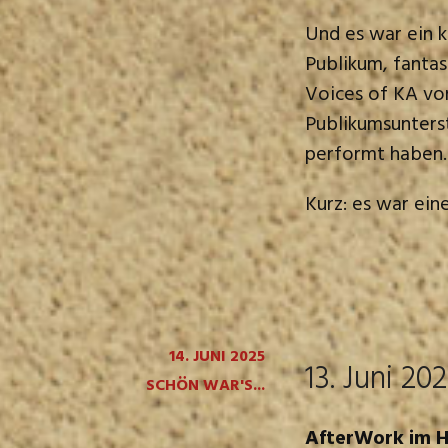
Und es war ein k
Publikum, fantas
Voices of KA v
Publikumsunters
performt haben.
Kurz: es war ein
14. JUNI 2025
13. Juni 20
SCHÖN WAR'S...
AfterWork im H