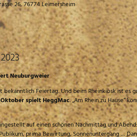
trasse 26, 76774 Leimersheim
 2023
fert Neuburgweier
t bekanntlich Feiertag. Und beim Rheinkiosk ist es g
 Oktober spielt HeggMac
. „Am Rhein zu Hause“ kö
eingestellt auf einen schönen Nachmittag und Abend
s Publikum, prima Bewirtung, Sonnenuntergang … Da