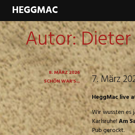
HEGGMAC
Autor:
Diete
8. MÄRZ 2026
7. März 20
SCHÖN WAR'S...
HeggMac live at
Wir wussten es ja
Karlsruhe!
Am Sa
Pub gerockt.