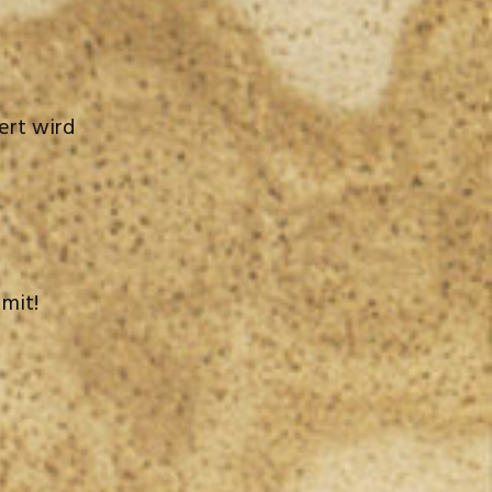
ert wird
mit!