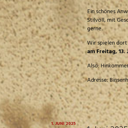
Ein schönes Anwe
Stilvoll, mit Ge
gerne.
Wir spielen dor
am Freitag, 13. 
Also: Hinkommen
Adresse: Binsenh
1. JUNI 2025