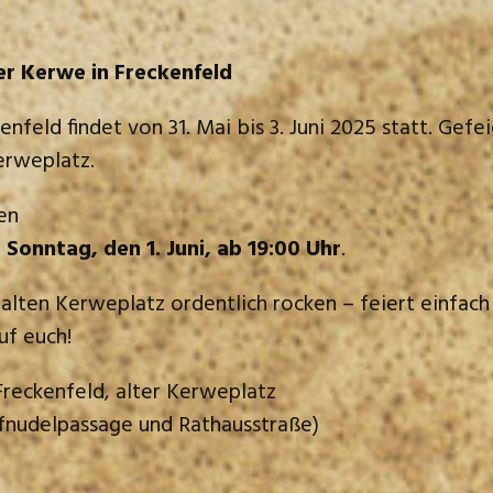
5
r Kerwe in Freckenfeld
nfeld findet von 31. Mai bis 3. Juni 2025 statt. Gefei
erweplatz.
den
onntag, den 1. Juni, ab 19:00 Uhr
.
lten Kerweplatz ordentlich rocken – feiert einfach 
uf euch!
reckenfeld, alter Kerweplatz
nudelpassage und Rathausstraße)