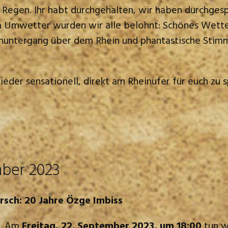
egen. Ihr habt durchgehalten, wir haben durchgespi
 Umwetter wurden wir alle belohnt: Schönes Wette
enuntergang über dem Rhein und phantastische Stim
eder sensationell, direkt am Rheinufer für euch zu s
mber 2023
sch: 20 Jahre Özge Imbiss
e. Am
Freitag, 22. September 2023, um 18:00
tun wi