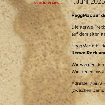
1. Juni 202
SCHÖN WAR'S...
HeggMac auf de
Die Kerwe Frecke
auf dem alten K
HeggMac gibt 
Kerwe-Rock am S
Wir werden den a
Wir freuen uns a
Adresse: 76872 F
(zwischen Dampf