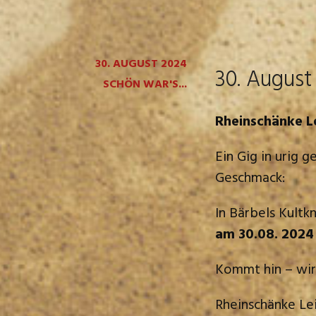
30. AUGUST 2024
30. August
SCHÖN WAR'S...
Rheinschänke L
Ein Gig in urig 
Geschmack:
In Bärbels Kult
am 30.08. 2024
Kommt hin – wir 
Rheinschänke L