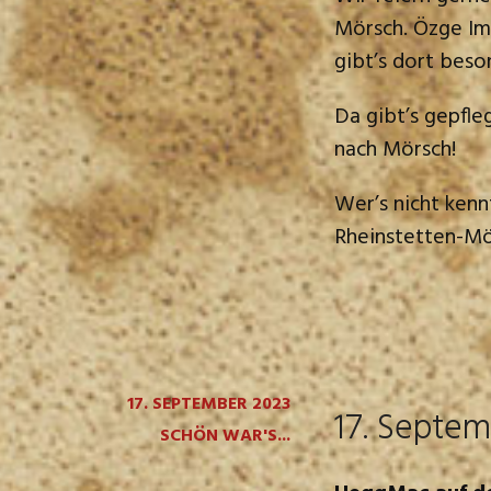
Mörsch. Özge Im
gibt’s dort bes
Da gibt’s gepfl
nach Mörsch!
Wer’s nicht kennt
Rheinstetten-Mö
17. SEPTEMBER 2023
17. Septem
SCHÖN WAR'S...