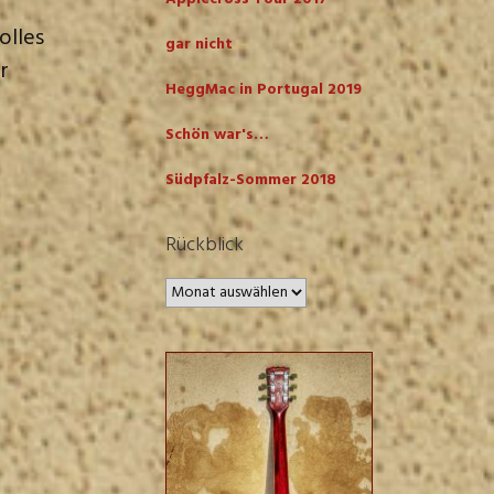
olles
gar nicht
r
HeggMac in Portugal 2019
Schön war's…
Südpfalz-Sommer 2018
Rückblick
Rückblick