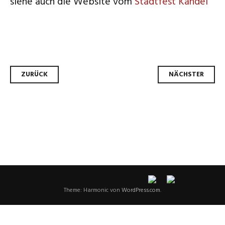
siehe auch die Website vom
Stadtfest Kandel
Beitrags-
ZURÜCK
NÄCHSTER
Navigation
Theme: Harmonic von
WordPress.com
.