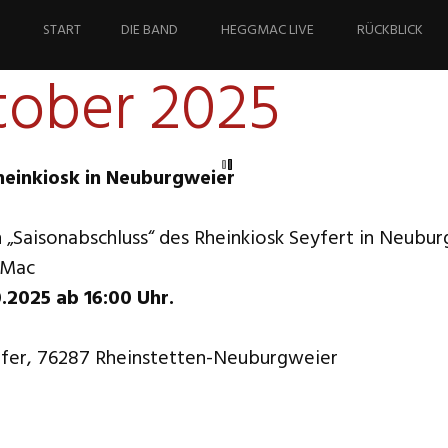
Springe
zum
START
DIE BAND
HEGGMAC LIVE
RÜCKBLICK
Inhalt
tober 2025
inkiosk in Neuburgweier
 „Saisonabschluss“ des Rheinkiosk Seyfert in Neubu
ggMac
0.2025 ab 16:00 Uhr.
ufer, 76287 Rheinstetten-Neuburgweier