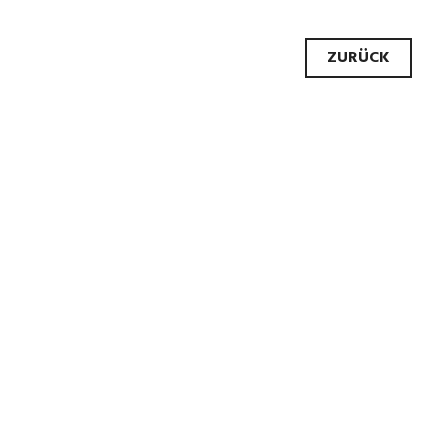
Beitr
ZURÜCK
Navig